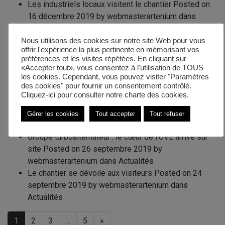
Les industriels locaux visitent le chantier
Posted on
16 décembre 2019
by
webmasterartenium
dans
Actualités
Salle des commandes : bientôt terminée
Posted on
6
Nous utilisons des cookies sur notre site Web pour vous
offrir l'expérience la plus pertinente en mémorisant vos
décembre 2019
by
webmasterartenium
dans
préférences et les visites répétées. En cliquant sur
Actualités
«Accepter tout», vous consentez à l'utilisation de TOUS
Le chantier Valaubia ouvre ses portes aux visites
les cookies. Cependant, vous pouvez visiter "Paramètres
des cookies" pour fournir un consentement contrôlé.
Posted on
17 octobre 2019
by
webmasterartenium
Cliquez-ici pour consulter notre
charte des cookies.
dans
Actualités
La charpente en images
Posted on
8 octobre 2019
by
Gérer les cookies
Tout accepter
Tout refuser
webmasterartenium
dans
Actualités
Groupe turboalternateur : le cœur de l’UVE arrive sur
site
Posted on
26 septembre 2019
by
webmasterartenium
dans
Actualités
Le chantier se dévoile aux visiteurs
Posted on
24
septembre 2019
by
webmasterartenium
dans
Actualités
1
2
3
…
5
»