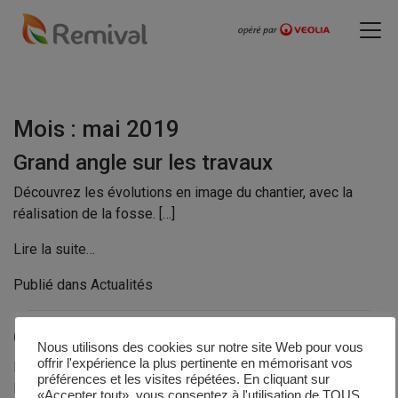
Mois :
mai 2019
Grand angle sur les travaux
Découvrez les évolutions en image du chantier, avec la
réalisation de la fosse. […]
Lire la suite…
Publié dans
Actualités
Grand angle sur les travaux
Nous utilisons des cookies sur notre site Web pour vous
offrir l'expérience la plus pertinente en mémorisant vos
Découvrez les évolutions en image du chantier, lors de
préférences et les visites répétées. En cliquant sur
l’étape de préparation du terrain. […]
«Accepter tout», vous consentez à l'utilisation de TOUS