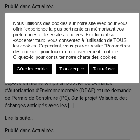
Publié dans
Actualités
Autorisation Environnementale :
Nous utilisons des cookies sur notre site Web pour vous
offrir l'expérience la plus pertinente en mémorisant vos
comprendre la procédure
préférences et les visites répétées. En cliquant sur
«Accepter tout», vous consentez à l'utilisation de TOUS
administrative
les cookies. Cependant, vous pouvez visiter "Paramètres
des cookies" pour fournir un consentement contrôlé.
Depuis le 1er mars 2017, les projets répondant à la
Cliquez-ici pour consulter notre
charte des cookies.
réglementation des Installations classées pour la
protection de l’environnement sont soumis à une procédure
Gérer les cookies
Tout accepter
Tout refuser
dite d’Autorisation Environnementale. Le porteur du projet
dépose en même temps un Dossier de Demande
d’Autorisation d’Environnementale (DDAE) et une demande
de Permis de Construire (PC). Sur le projet Valaubia, des
échanges anticipés avec les […]
Lire la suite…
Publié dans
Actualités