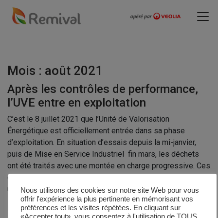
Mois :
août 2021
Après les contrôles de performance,
l’UVE entre en exploitation
C’est le 8 juillet 2021 que l’Unité de Valorisation
Énergétique est officiellement entrée dans sa phase
d’exploitation. En situation d’essais depuis la mi-janvier,
puis de Mise en Service Industriel fin mars, les déchets
ont été traités avec une montée en charge progressive. Ces
différentes étapes devaient obligatoirement déboucher sur
un contrôle et une validation des […]
Nous utilisons des cookies sur notre site Web pour vous
offrir l'expérience la plus pertinente en mémorisant vos
Lire la suite…
préférences et les visites répétées. En cliquant sur
«Accepter tout», vous consentez à l'utilisation de TOUS