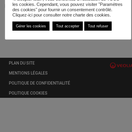
les cookies. Cependant, vous pouvez visiter "Paramètres
Publié dans
Actualités
des cookies" pour fournir un consentement contrôlé.
Cliquez-ici pour consulter notre
charte des cookies.
Gérer les cookies
Tout accepter
Tout refuser
PLAN DU SITE
MENTIONS LÉGALES
POLITIQUE DE CONFIDENTIALITÉ
POLITIQUE COOKIES