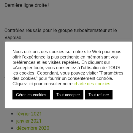
Dernière ligne droite !
Contrôles réussis pour le groupe turboalternateur et le
Vapolab
Nous utilisons des cookies sur notre site Web pour vous
offrir l'expérience la plus pertinente en mémorisant vos
Commentaires récents
préférences et les visites répétées. En cliquant sur
«Accepter tout», vous consentez à l'utilisation de TOUS
les cookies. Cependant, vous pouvez visiter "Paramètres
Archives
des cookies" pour fournir un consentement contrôlé.
Cliquez-ici pour consulter notre
charte des cookies.
décembre 2021
octobre 2021
Gérer les cookies
Tout accepter
Tout refuser
août 2021
mars 2021
février 2021
janvier 2021
décembre 2020