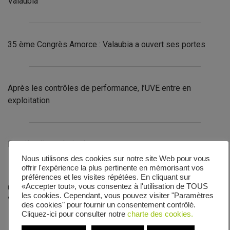
Valaubia
35 ème Congrès Amorce : Valaubia a ouvert ses portes
Après les contrôles de performance, l’UVE entre en
exploitation
Dernière ligne droite !
Nous utilisons des cookies sur notre site Web pour vous
offrir l'expérience la plus pertinente en mémorisant vos
préférences et les visites répétées. En cliquant sur
«Accepter tout», vous consentez à l'utilisation de TOUS
Contrôles réussis pour le groupe turboalternateur et le
les cookies. Cependant, vous pouvez visiter "Paramètres
Vapolab
des cookies" pour fournir un consentement contrôlé.
Cliquez-ici pour consulter notre
charte des cookies.