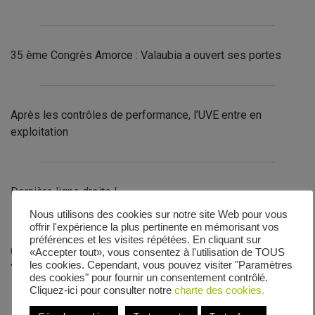
35 ème Congrès Amorce : Valaubia a ouvert ses portes
Après les contrôles de performance, l’UVE entre en
exploitation
Dernière ligne droite !
Nous utilisons des cookies sur notre site Web pour vous
offrir l'expérience la plus pertinente en mémorisant vos
préférences et les visites répétées. En cliquant sur
Contrôles réussis pour le groupe turboalternateur et le
«Accepter tout», vous consentez à l'utilisation de TOUS
les cookies. Cependant, vous pouvez visiter "Paramètres
Vapolab
des cookies" pour fournir un consentement contrôlé.
Cliquez-ici pour consulter notre
charte des cookies.