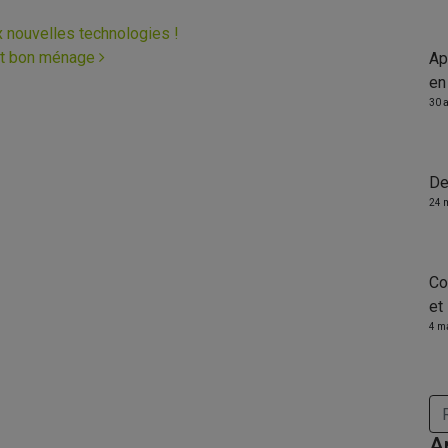
nouvelles technologies !
ont bon ménage
Ap
en
30 
De
24 
Co
et
4 m
Re
A