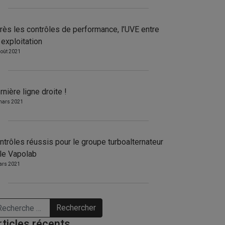
rès les contrôles de performance, l’UVE entre
 exploitation
août 2021
rnière ligne droite !
mars 2021
ntrôles réussis pour le groupe turboalternateur
 le Vapolab
ars 2021
chercher
rticles récents