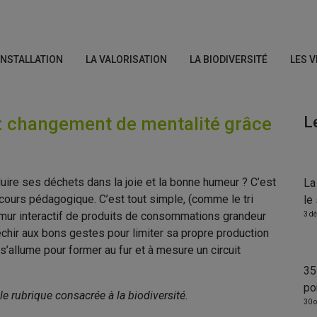
’INSTALLATION
LA VALORISATION
LA BIODIVERSITÉ
LES V
 : changement de mentalité grâce
L
uire ses déchets dans la joie et la bonne humeur ? C’est
La
ours pédagogique. C’est tout simple, (comme le tri
le
n mur interactif de produits de consommations grandeur
3 d
léchir aux bons gestes pour limiter sa propre production
’allume pour former au fur et à mesure un circuit
35
po
e rubrique consacrée à la biodiversité.
30 