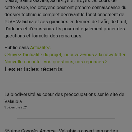
Maure, Sainte-Savine, Saint-Lyé et Troyes. Au cours de
cette étape, les citoyens pourront prendre connaissance du
dossier technique complet décrivant le fonctionnement de
l’UVE Valaubia et ses garanties en termes de trafic, de bruit,
d’odeurs et d’émissions. Ils pourront également poser des
questions et formuler des remarques.
Publié dans
Actualités
Navigation
Suivez l’actualité du projet, inscrivez-vous à la newsletter
Nouvelle enquête : vos questions, nos réponses
Les articles récents
La biodiversité au coeur des préoccupations sur le site de
Valaubia
3 décembre 2021
35 ème Congrès Amorce : Valaubia a ouvert ses portes