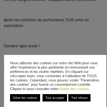
Après les contrôles de performance, l’UVE entre en
exploitation
Dernière ligne droite !
Nous utilisons des cookies sur notre site Web pour vous
Contrôles réussis pour le groupe turboalternateur et le
offrir l'expérience la plus pertinente en mémorisant vos
Vapolab
préférences et les visites répétées. En cliquant sur
«Accepter tout», vous consentez à l'utilisation de TOUS
les cookies. Cependant, vous pouvez visiter "Paramètres
des cookies" pour fournir un consentement contrôlé.
Cliquez-ici pour consulter notre
charte des cookies.
Commentaires récents
Gérer les cookies
Tout accepter
Tout refuser
Archives