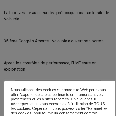
La biodiversité au coeur des préoccupations sur le site de
Valaubia
35 ème Congrès Amorce : Valaubia a ouvert ses portes
Après les contrôles de performance, l’UVE entre en
exploitation
Nous utilisons des cookies sur notre site Web pour vous
Dernière ligne droite !
offrir l'expérience la plus pertinente en mémorisant vos
préférences et les visites répétées. En cliquant sur
«Accepter tout», vous consentez à l'utilisation de TOUS
les cookies. Cependant, vous pouvez visiter "Paramètres
Contrôles réussis pour le groupe turboalternateur et le
des cookies" pour fournir un consentement contrôlé.