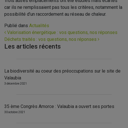
Trois autres emplacements ont été étudiés mais écartés
car ils ne remplissaient pas tous les critères, notamment la
possibilité d’un raccordement au réseau de chaleur.
Publié dans
Actualités
Navigation
Valorisation énergétique : vos questions, nos réponses
Déchets traités : vos questions, nos réponses
Les articles récents
La biodiversité au coeur des préoccupations sur le site de
Valaubia
3 décembre 2021
35 ème Congrès Amorce : Valaubia a ouvert ses portes
30 octobre 2021