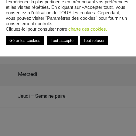
l'expérience la plus pertinente en mémorisant vos préférences
et les visites répétées. En cliquant sur «Accepter tout», vous
consentez à l'utilisation de TOUS les cookies. Cependant,
vous pouvez visiter "Paramètres des cookies" pour fournir un
consentement contrôlé.
Cliquez-ici pour consulter notre
charte des cookies.
le
Gérer les cookies
Tout accepter
Tout refuser
 Vaxainville
Mercredi
Jeudi – Semaine paire.