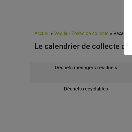
Accueil
»
Veolia - Zones de collecte
»
Vaxainvil
Le calendrier de collecte de
Déchets ménagers résiduels
Déchets recyclables