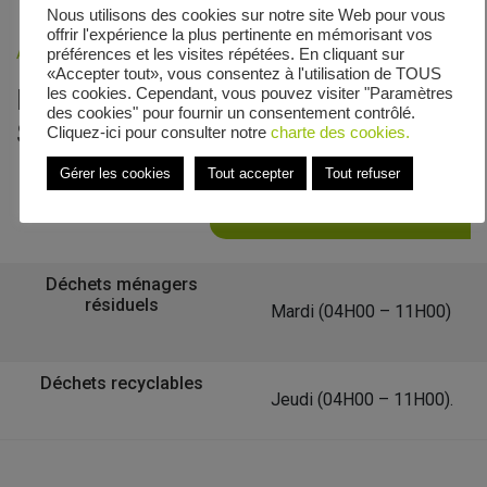
Nous utilisons des cookies sur notre site Web pour vous
offrir l'expérience la plus pertinente en mémorisant vos
Accueil
»
Veolia - Zones de collecte
»
Rue Saint-Georges
préférences et les visites répétées. En cliquant sur
«Accepter tout», vous consentez à l'utilisation de TOUS
Le calendrier de collecte de Rue
les cookies. Cependant, vous pouvez visiter "Paramètres
des cookies" pour fournir un consentement contrôlé.
Saint-Georges
Cliquez-ici pour consulter notre
charte des cookies.
Gérer les cookies
Tout accepter
Tout refuser
Retour à la liste des communes
Déchets ménagers
résiduels
Mardi (04H00 – 11H00)
Déchets recyclables
Jeudi (04H00 – 11H00).