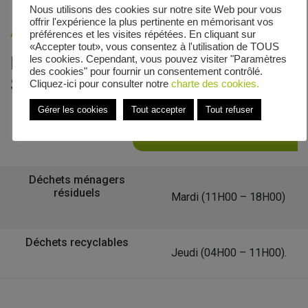
Nous utilisons des cookies sur notre site Web pour vous
offrir l'expérience la plus pertinente en mémorisant vos
Accueil
»
Veolia - Zones de collecte
»
Rue Saint-Exupéry
préférences et les visites répétées. En cliquant sur
«Accepter tout», vous consentez à l'utilisation de TOUS
Le calendrier de collecte de Rue
les cookies. Cependant, vous pouvez visiter "Paramètres
des cookies" pour fournir un consentement contrôlé.
Saint-Exupéry
Cliquez-ici pour consulter notre
charte des cookies.
Gérer les cookies
Tout accepter
Tout refuser
Retour à la liste des communes
Déchets ménagers
résiduels
Mardi (11H00 – 18H00)
Déchets recyclables
Jeudi (04H00 – 11H00).