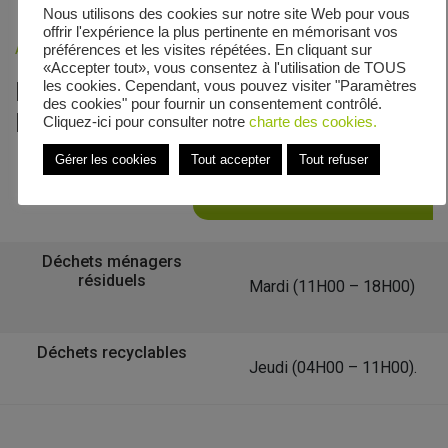
Nous utilisons des cookies sur notre site Web pour vous
offrir l'expérience la plus pertinente en mémorisant vos
Accueil
»
Veolia - Zones de collecte
»
Rue René Fonck
préférences et les visites répétées. En cliquant sur
«Accepter tout», vous consentez à l'utilisation de TOUS
Le calendrier de collecte de Rue
les cookies. Cependant, vous pouvez visiter "Paramètres
des cookies" pour fournir un consentement contrôlé.
René Fonck
Cliquez-ici pour consulter notre
charte des cookies.
Gérer les cookies
Tout accepter
Tout refuser
Retour à la liste des communes
Déchets ménagers
résiduels
Mardi (11H00 – 18H00)
Déchets recyclables
Jeudi (04H00 – 11H00).