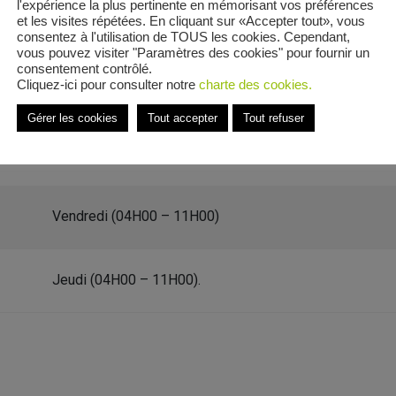
l'expérience la plus pertinente en mémorisant vos préférences
et les visites répétées. En cliquant sur «Accepter tout», vous
consentez à l'utilisation de TOUS les cookies. Cependant,
vous pouvez visiter "Paramètres des cookies" pour fournir un
consentement contrôlé.
Cliquez-ici pour consulter notre
charte des cookies.
é Basset
Gérer les cookies
Tout accepter
Tout refuser
e Rue René Basset
Vendredi (04H00 – 11H00)
Jeudi (04H00 – 11H00).