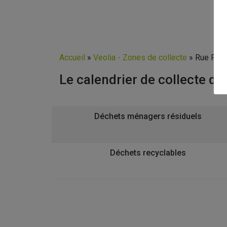
Accueil
»
Veolia - Zones de collecte
»
Rue Ren
Le calendrier de collecte d
Déchets ménagers résiduels
Déchets recyclables