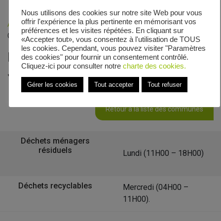
Nous utilisons des cookies sur notre site Web pour vous
offrir l'expérience la plus pertinente en mémorisant vos
Accueil
»
Veolia - Zones de collecte
»
Rue Jacques
préférences et les visites répétées. En cliquant sur
Chambrettes
«Accepter tout», vous consentez à l'utilisation de TOUS
les cookies. Cependant, vous pouvez visiter "Paramètres
Le calendrier de collecte de Rue
des cookies" pour fournir un consentement contrôlé.
Cliquez-ici pour consulter notre
charte des cookies.
Jacques Chambrettes
Gérer les cookies
Tout accepter
Tout refuser
Retour à la liste des communes
Déchets ménagers
résiduels
Lundi (11H00 – 18H00)
Déchets recyclables
Mercredi (04H00 –
11H00).