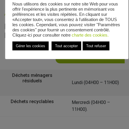
Nous utilisons des cookies sur notre site Web pour vous
offrir l'expérience la plus pertinente en mémorisant vos
Accueil
»
Veolia - Zones de collecte
»
Rue Hargaut
préférences et les visites répétées. En cliquant sur
«Accepter tout», vous consentez à l'utilisation de TOUS
Le calendrier de collecte de Rue
les cookies. Cependant, vous pouvez visiter "Paramètres
des cookies" pour fournir un consentement contrôlé.
Hargaut
Cliquez-ici pour consulter notre
charte des cookies.
Gérer les cookies
Tout accepter
Tout refuser
Retour à la liste des communes
Déchets ménagers
résiduels
Lundi (04H00 – 11H00)
Déchets recyclables
Mercredi (04H00 –
11H00).