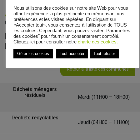
Nous utilisons des cookies sur notre site Web pour vous
offrir l'expérience la plus pertinente en mémorisant vos
Accueil
»
Veolia - Zones de collecte
»
Rue Francois
préférences et les visites répétées. En cliquant sur
Parmentier
«Accepter tout», vous consentez à l'utilisation de TOUS
les cookies. Cependant, vous pouvez visiter "Paramètres
Le calendrier de collecte de Rue
des cookies" pour fournir un consentement contrôlé.
Cliquez-ici pour consulter notre
charte des cookies.
Francois Parmentier
Gérer les cookies
Tout accepter
Tout refuser
Retour à la liste des communes
Déchets ménagers
résiduels
Mardi (11H00 – 18H00)
Déchets recyclables
Jeudi (04H00 – 11H00).