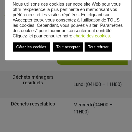
Nous utilisons des cookies sur notre site Web pour vous
offrir l'expérience la plus pertinente en mémorisant vos
Accueil
»
Veolia - Zones de collecte
»
Rue Francois Haxo
préférences et les visites répétées. En cliquant sur
«Accepter tout», vous consentez à l'utilisation de TOUS
Le calendrier de collecte de Rue
les cookies. Cependant, vous pouvez visiter "Paramètres
des cookies" pour fournir un consentement contrôlé.
Francois Haxo
Cliquez-ici pour consulter notre
charte des cookies.
Gérer les cookies
Tout accepter
Tout refuser
Retour à la liste des communes
Déchets ménagers
résiduels
Lundi (04H00 – 11H00)
Déchets recyclables
Mercredi (04H00 –
11H00).