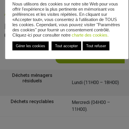
Nous utilisons des cookies sur notre site Web pour vous
offrir l'expérience la plus pertinente en mémorisant vos
Accueil
»
Veolia - Zones de collecte
»
Rue du Chinois
préférences et les visites répétées. En cliquant sur
«Accepter tout», vous consentez à l'utilisation de TOUS
Le calendrier de collecte de Rue du
les cookies. Cependant, vous pouvez visiter "Paramètres
des cookies" pour fournir un consentement contrôlé.
Chinois
Cliquez-ici pour consulter notre
charte des cookies.
Gérer les cookies
Tout accepter
Tout refuser
Retour à la liste des communes
Déchets ménagers
résiduels
Lundi (11H00 – 18H00)
Déchets recyclables
Mercredi (04H00 –
11H00).