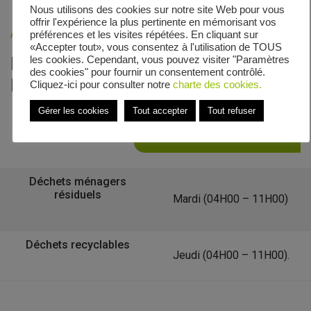
Nous utilisons des cookies sur notre site Web pour vous
offrir l'expérience la plus pertinente en mémorisant vos
Accueil
»
Veolia - Zones de collecte
»
Rue de Flandre
préférences et les visites répétées. En cliquant sur
«Accepter tout», vous consentez à l'utilisation de TOUS
Le calendrier de collecte de Rue de
les cookies. Cependant, vous pouvez visiter "Paramètres
des cookies" pour fournir un consentement contrôlé.
Flandre
Cliquez-ici pour consulter notre
charte des cookies.
Gérer les cookies
Tout accepter
Tout refuser
Retour à la liste des communes
Déchets ménagers
résiduels
Mardi (04H00 – 11H00)
Déchets recyclables
Jeudi (04H00 – 11H00).