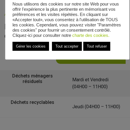
Nous utilisons des cookies sur notre site Web pour vous
offrir l'expérience la plus pertinente en mémorisant vos
Accueil
»
Veolia - Zones de collecte
»
Rue d’Alsace
préférences et les visites répétées. En cliquant sur
«Accepter tout», vous consentez à l'utilisation de TOUS
Le calendrier de collecte de Rue
les cookies. Cependant, vous pouvez visiter "Paramètres
des cookies" pour fournir un consentement contrôlé.
d’Alsace
Cliquez-ici pour consulter notre
charte des cookies.
Gérer les cookies
Tout accepter
Tout refuser
Retour à la liste des communes
Déchets ménagers
Mardi et Vendredi
résiduels
(04H00 – 11H00)
Déchets recyclables
Jeudi (04H00 – 11H00)