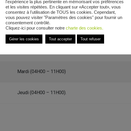
l'expérience la plus pertinente en mémorisant vos préférences
et les visites répétées. En cliquant sur «Accepter tout», vous
consentez à l'utilisation de TOUS les cookies. Cependant,
vous pouvez visiter "Paramètres des cookies" pour fournir un
consentement contrôlé.
Cliquez-ici pour consulter notre
charte des cookies.
helemy Guibal
Gérer les cookies
Tout accepter
Tout refuser
e Rue Barthelemy Guibal
Mardi (04H00 – 11H00)
Jeudi (04H00 – 11H00).