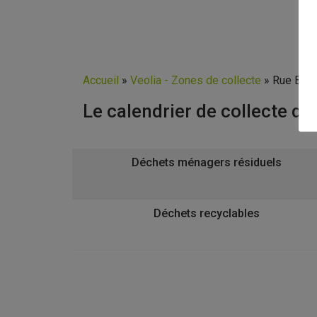
Accueil
»
Veolia - Zones de collecte
»
Rue Bart
Le calendrier de collecte d
Déchets ménagers résiduels
Déchets recyclables