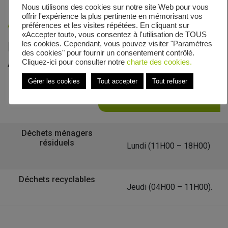
Nous utilisons des cookies sur notre site Web pour vous
offrir l'expérience la plus pertinente en mémorisant vos
Accueil
»
Veolia - Zones de collecte
»
Rue Alexandre Joly
préférences et les visites répétées. En cliquant sur
«Accepter tout», vous consentez à l'utilisation de TOUS
Le calendrier de collecte de Rue
les cookies. Cependant, vous pouvez visiter "Paramètres
des cookies" pour fournir un consentement contrôlé.
Alexandre Joly
Cliquez-ici pour consulter notre
charte des cookies.
Gérer les cookies
Tout accepter
Tout refuser
Retour à la liste des communes
Déchets ménagers
résiduels
Lundi (11H00 – 18H00)
Déchets recyclables
Jeudi (04H00 – 11H00).