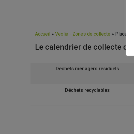
Accueil
»
Veolia - Zones de collecte
»
Place du
Le calendrier de collecte d
Déchets ménagers résiduels
Déchets recyclables