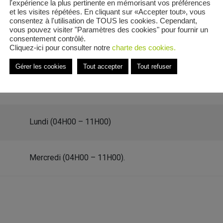
l'expérience la plus pertinente en mémorisant vos préférences
et les visites répétées. En cliquant sur «Accepter tout», vous
consentez à l'utilisation de TOUS les cookies. Cependant,
vous pouvez visiter "Paramètres des cookies" pour fournir un
consentement contrôlé.
Cliquez-ici pour consulter notre
charte des cookies.
 12 Septembre
Gérer les cookies
Tout accepter
Tout refuser
e Place du 12 Septembre
Lundi (04H00 – 11H00)
Mercredi (04H00 – 11H00).