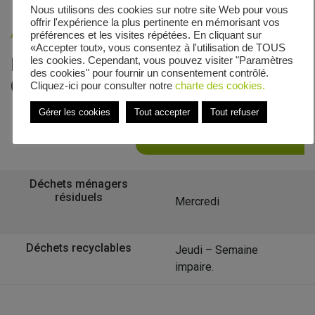
Nous utilisons des cookies sur notre site Web pour vous
offrir l'expérience la plus pertinente en mémorisant vos
Accueil
»
Veolia - Zones de collecte
»
Glonville
préférences et les visites répétées. En cliquant sur
«Accepter tout», vous consentez à l'utilisation de TOUS
Le calendrier de collecte de
les cookies. Cependant, vous pouvez visiter "Paramètres
des cookies" pour fournir un consentement contrôlé.
Glonville
Cliquez-ici pour consulter notre
charte des cookies.
Gérer les cookies
Tout accepter
Tout refuser
Retour à la liste des communes
Déchets ménagers
résiduels
Mercredi
Déchets recyclables
Jeudi – Semaine
impaire.