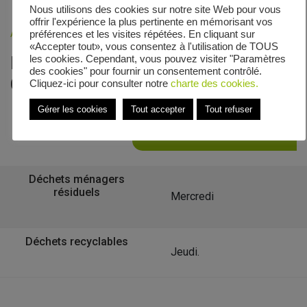
Nous utilisons des cookies sur notre site Web pour vous
offrir l'expérience la plus pertinente en mémorisant vos
Accueil
»
Veolia - Zones de collecte
»
Croismare
préférences et les visites répétées. En cliquant sur
«Accepter tout», vous consentez à l'utilisation de TOUS
Le calendrier de collecte de
les cookies. Cependant, vous pouvez visiter "Paramètres
des cookies" pour fournir un consentement contrôlé.
Croismare
Cliquez-ici pour consulter notre
charte des cookies.
Gérer les cookies
Tout accepter
Tout refuser
Retour à la liste des communes
Déchets ménagers
résiduels
Mercredi
Déchets recyclables
Jeudi.