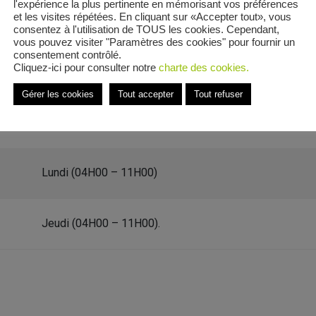
l'expérience la plus pertinente en mémorisant vos préférences
et les visites répétées. En cliquant sur «Accepter tout», vous
consentez à l'utilisation de TOUS les cookies. Cependant,
vous pouvez visiter "Paramètres des cookies" pour fournir un
consentement contrôlé.
Cliquez-ici pour consulter notre
charte des cookies.
nt-Louis
Gérer les cookies
Tout accepter
Tout refuser
 Clos Saint-Louis
Lundi (04H00 – 11H00)
Jeudi (04H00 – 11H00).