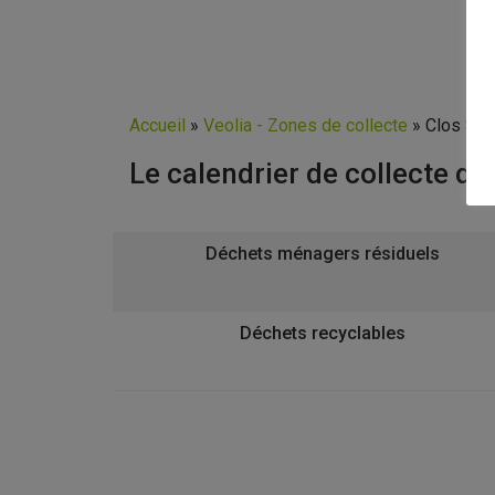
Accueil
»
Veolia - Zones de collecte
»
Clos Sai
Le calendrier de collecte de
Déchets ménagers résiduels
Déchets recyclables