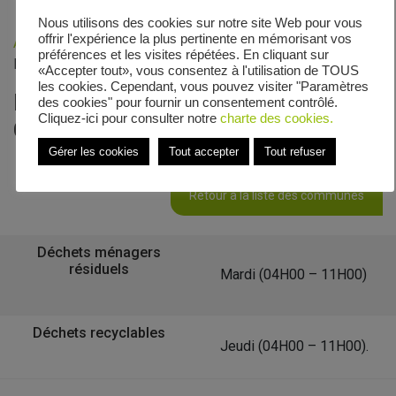
Nous utilisons des cookies sur notre site Web pour vous
offrir l'expérience la plus pertinente en mémorisant vos
Accueil
»
Veolia - Zones de collecte
»
Chemin dit du
préférences et les visites répétées. En cliquant sur
Rianois
«Accepter tout», vous consentez à l'utilisation de TOUS
les cookies. Cependant, vous pouvez visiter "Paramètres
Le calendrier de collecte de
des cookies" pour fournir un consentement contrôlé.
Cliquez-ici pour consulter notre
charte des cookies.
Chemin dit du Rianois
Gérer les cookies
Tout accepter
Tout refuser
Retour à la liste des communes
Déchets ménagers
résiduels
Mardi (04H00 – 11H00)
Déchets recyclables
Jeudi (04H00 – 11H00).