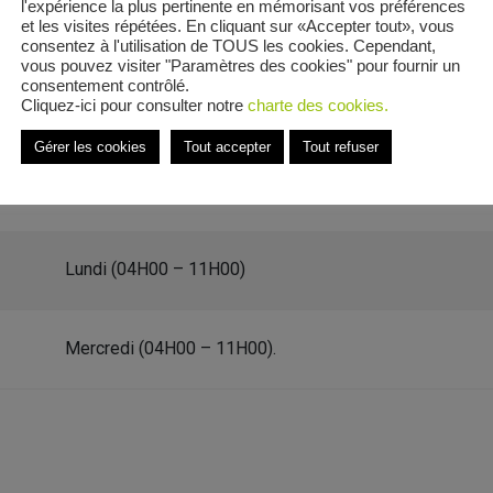
l'expérience la plus pertinente en mémorisant vos préférences
et les visites répétées. En cliquant sur «Accepter tout», vous
consentez à l'utilisation de TOUS les cookies. Cependant,
vous pouvez visiter "Paramètres des cookies" pour fournir un
consentement contrôlé.
Cliquez-ici pour consulter notre
charte des cookies.
it des Vaches
Gérer les cookies
Tout accepter
Tout refuser
e Chemin dit des Vaches
Lundi (04H00 – 11H00)
Mercredi (04H00 – 11H00).