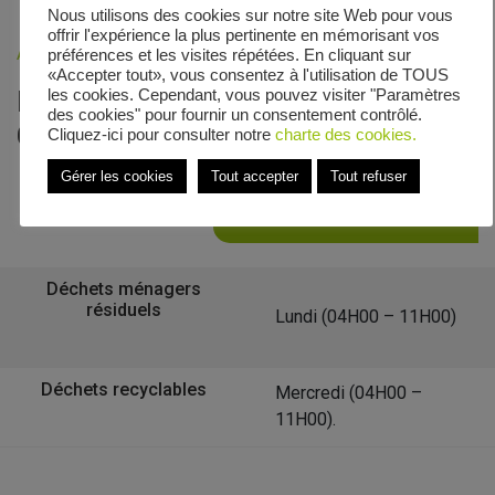
Nous utilisons des cookies sur notre site Web pour vous
offrir l'expérience la plus pertinente en mémorisant vos
Accueil
»
Veolia - Zones de collecte
»
Chemin dit des Prés
préférences et les visites répétées. En cliquant sur
«Accepter tout», vous consentez à l'utilisation de TOUS
Le calendrier de collecte de
les cookies. Cependant, vous pouvez visiter "Paramètres
des cookies" pour fournir un consentement contrôlé.
Chemin dit des Prés
Cliquez-ici pour consulter notre
charte des cookies.
Gérer les cookies
Tout accepter
Tout refuser
Retour à la liste des communes
Déchets ménagers
résiduels
Lundi (04H00 – 11H00)
Déchets recyclables
Mercredi (04H00 –
11H00).