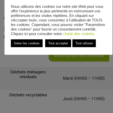
Nous utilisons des cookies sur notre site Web pour vous
offrir l'expérience la plus pertinente en mémorisant vos
Accueil
»
Veolia - Zones de collecte
»
Chemin dit de Saint-
préférences et les visites répétées. En cliquant sur
Georges
«Accepter tout», vous consentez à l'utilisation de TOUS
les cookies. Cependant, vous pouvez visiter "Paramètres
Le calendrier de collecte de
des cookies" pour fournir un consentement contrôlé.
Cliquez-ici pour consulter notre
charte des cookies.
Chemin dit de Saint-Georges
Gérer les cookies
Tout accepter
Tout refuser
Retour à la liste des communes
Déchets ménagers
résiduels
Mardi (04H00 – 11H00)
Déchets recyclables
Jeudi (04H00 – 11H00).