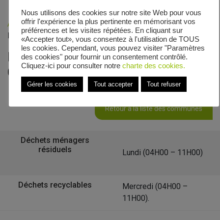
Nous utilisons des cookies sur notre site Web pour vous
offrir l'expérience la plus pertinente en mémorisant vos
Accueil
»
Veolia - Zones de collecte
»
Chemin dit de la
préférences et les visites répétées. En cliquant sur
Motte Linatte
«Accepter tout», vous consentez à l'utilisation de TOUS
les cookies. Cependant, vous pouvez visiter "Paramètres
Le calendrier de collecte de
des cookies" pour fournir un consentement contrôlé.
Cliquez-ici pour consulter notre
charte des cookies.
Chemin dit de la Motte Linatte
Gérer les cookies
Tout accepter
Tout refuser
Retour à la liste des communes
Déchets ménagers
résiduels
Lundi (04H00 – 11H00)
Déchets recyclables
Mercredi (04H00 –
11H00).