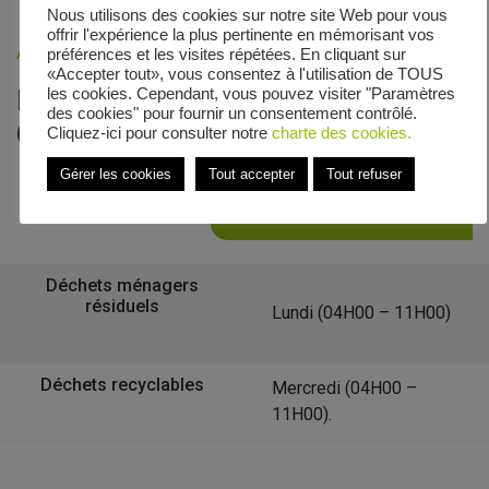
Nous utilisons des cookies sur notre site Web pour vous
offrir l'expérience la plus pertinente en mémorisant vos
Accueil
»
Veolia - Zones de collecte
»
Chemin de Friscati
préférences et les visites répétées. En cliquant sur
«Accepter tout», vous consentez à l'utilisation de TOUS
Le calendrier de collecte de
les cookies. Cependant, vous pouvez visiter "Paramètres
des cookies" pour fournir un consentement contrôlé.
Chemin de Friscati
Cliquez-ici pour consulter notre
charte des cookies.
Gérer les cookies
Tout accepter
Tout refuser
Retour à la liste des communes
Déchets ménagers
résiduels
Lundi (04H00 – 11H00)
Déchets recyclables
Mercredi (04H00 –
11H00).