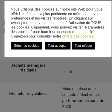
Nous utilisons des cookies sur notre site Web pour vous
Accueil
»
Veolia - Zones de collecte
»
Bathelémont
offrir l'expérience la plus pertinente en mémorisant vos
préférences et les visites répétées. En cliquant sur
Le calendrier de collecte de
«Accepter tout», vous consentez à l'utilisation de TOUS
les cookies. Cependant, vous pouvez visiter "Paramètres
Bathelémont
des cookies" pour fournir un consentement contrôlé.
Cliquez-ici pour consulter notre
charte des cookies.
Gérer les cookies
Tout accepter
Tout refuser
Retour à la liste des communes
Déchets ménagers
résiduels
Lundi
Mise en place de la
Déchets recyclables
collecte sélective en
porte-à-porte à partir de
2020..