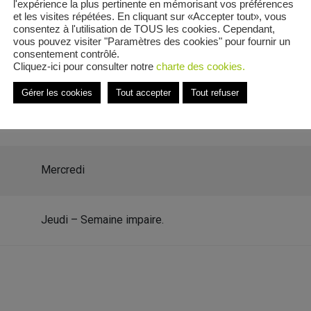
l'expérience la plus pertinente en mémorisant vos préférences
et les visites répétées. En cliquant sur «Accepter tout», vous
consentez à l'utilisation de TOUS les cookies. Cependant,
vous pouvez visiter "Paramètres des cookies" pour fournir un
consentement contrôlé.
Cliquez-ici pour consulter notre
charte des cookies.
es
Gérer les cookies
Tout accepter
Tout refuser
 Azerailles
Mercredi
Jeudi – Semaine impaire.