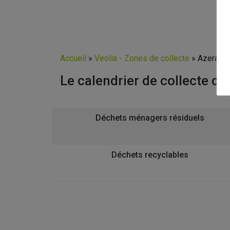
Accueil
»
Veolia - Zones de collecte
»
Azeraill
Le calendrier de collecte de
Déchets ménagers résiduels
Déchets recyclables