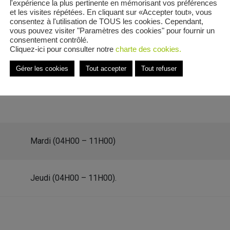
l'expérience la plus pertinente en mémorisant vos préférences
et les visites répétées. En cliquant sur «Accepter tout», vous
consentez à l'utilisation de TOUS les cookies. Cependant,
vous pouvez visiter "Paramètres des cookies" pour fournir un
consentement contrôlé.
Cliquez-ici pour consulter notre
charte des cookies.
du 30ème Groupement de Chasseurs
Gérer les cookies
Tout accepter
Tout refuser
de Avenue du 30ème Groupement de
Mardi (04H00 – 11H00)
Jeudi (04H00 – 11H00).