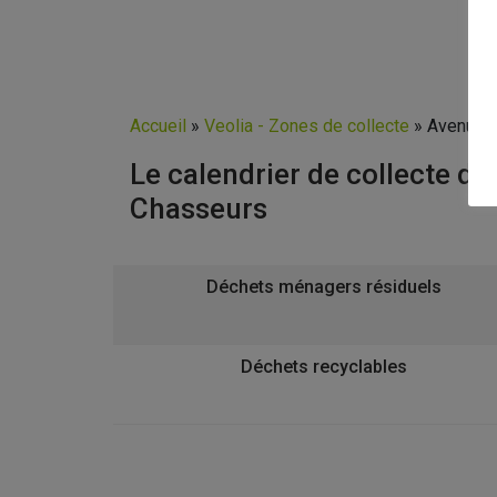
Accueil
»
Veolia - Zones de collecte
»
Avenue 
Le calendrier de collecte 
Chasseurs
Déchets ménagers résiduels
Déchets recyclables