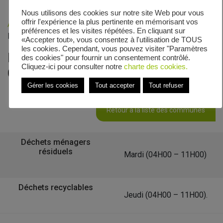
Nous utilisons des cookies sur notre site Web pour vous
offrir l'expérience la plus pertinente en mémorisant vos
Accueil
»
Veolia - Zones de collecte
»
Avenue Caumont la
préférences et les visites répétées. En cliquant sur
Force
«Accepter tout», vous consentez à l'utilisation de TOUS
les cookies. Cependant, vous pouvez visiter "Paramètres
Le calendrier de collecte de Avenue
des cookies" pour fournir un consentement contrôlé.
Cliquez-ici pour consulter notre
charte des cookies.
Caumont la Force
Gérer les cookies
Tout accepter
Tout refuser
Retour à la liste des communes
Déchets ménagers
résiduels
Mardi (04H00 – 11H00)
Déchets recyclables
Jeudi (04H00 – 11H00).