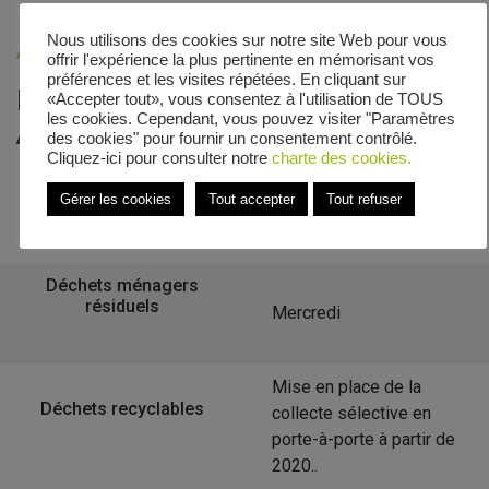
Nous utilisons des cookies sur notre site Web pour vous
Accueil
»
Veolia - Zones de collecte
»
Athienville
offrir l'expérience la plus pertinente en mémorisant vos
préférences et les visites répétées. En cliquant sur
Le calendrier de collecte de
«Accepter tout», vous consentez à l'utilisation de TOUS
les cookies. Cependant, vous pouvez visiter "Paramètres
Athienville
des cookies" pour fournir un consentement contrôlé.
Cliquez-ici pour consulter notre
charte des cookies.
Gérer les cookies
Tout accepter
Tout refuser
Retour à la liste des communes
Déchets ménagers
résiduels
Mercredi
Mise en place de la
Déchets recyclables
collecte sélective en
porte-à-porte à partir de
2020..