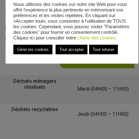
Nous utilisons des cookies sur notre site Web pour vous
offrir l'expérience la plus pertinente en mémorisant vos
Accueil
»
Veolia - Zones de collecte
»
Allée Saint-Fiacre
préférences et les visites répétées. En cliquant sur
«Accepter tout», vous consentez à l'utilisation de TOUS
Le calendrier de collecte de Allée
les cookies. Cependant, vous pouvez visiter "Paramètres
des cookies" pour fournir un consentement contrôlé.
Saint-Fiacre
Cliquez-ici pour consulter notre
charte des cookies.
Gérer les cookies
Tout accepter
Tout refuser
Retour à la liste des communes
Déchets ménagers
résiduels
Mardi (04H00 – 11H00)
Déchets recyclables
Jeudi (04H00 – 11H00).