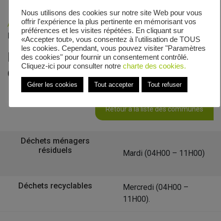
Nous utilisons des cookies sur notre site Web pour vous
offrir l'expérience la plus pertinente en mémorisant vos
Accueil
»
Veolia - Zones de collecte
»
Allée des
préférences et les visites répétées. En cliquant sur
Rossignols
«Accepter tout», vous consentez à l'utilisation de TOUS
les cookies. Cependant, vous pouvez visiter "Paramètres
Le calendrier de collecte de Allée
des cookies" pour fournir un consentement contrôlé.
Cliquez-ici pour consulter notre
charte des cookies.
des Rossignols
Gérer les cookies
Tout accepter
Tout refuser
Retour à la liste des communes
Déchets ménagers
résiduels
Mardi (04H00 – 11H00)
Déchets recyclables
Mercredi (04H00 –
11H00).