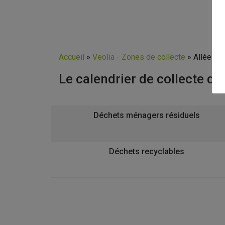
Accueil
»
Veolia - Zones de collecte
»
Allée de
Le calendrier de collecte de
Déchets ménagers résiduels
Déchets recyclables