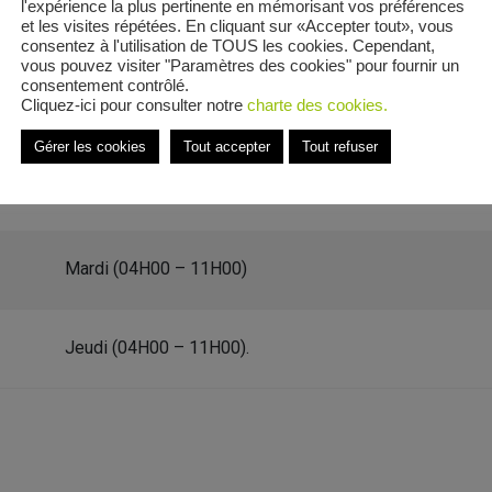
l'expérience la plus pertinente en mémorisant vos préférences
et les visites répétées. En cliquant sur «Accepter tout», vous
consentez à l'utilisation de TOUS les cookies. Cependant,
vous pouvez visiter "Paramètres des cookies" pour fournir un
consentement contrôlé.
Cliquez-ici pour consulter notre
charte des cookies.
s Pinsons
Gérer les cookies
Tout accepter
Tout refuser
 Allée des Pinsons
Mardi (04H00 – 11H00)
Jeudi (04H00 – 11H00).